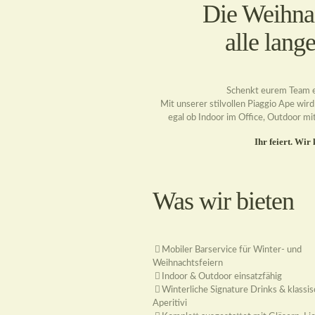
Die Weihnac
alle lang
Schenkt eurem Team ein
Mit unserer stilvollen Piaggio Ape wi
egal ob Indoor im Office, Outdoor mi
Ihr feiert. Wi
Was wir bieten
Mobiler Barservice für Winter- und
Weihnachtsfeiern
Indoor & Outdoor einsatzfähig
Winterliche Signature Drinks & klassi
Aperitivi