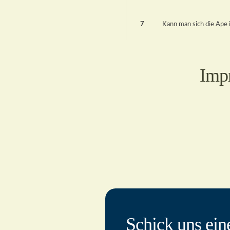
7
Kann man sich die Ape 
Imp
Schick uns ein